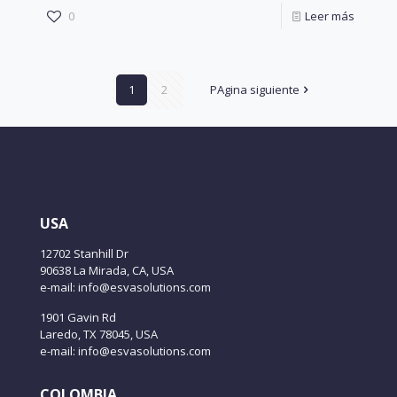
0
Leer más
1
2
PAgina siguiente
USA
12702 Stanhill Dr
90638 La Mirada, CA, USA
e-mail: info@esvasolutions.com
1901 Gavin Rd
Laredo, TX 78045, USA
e-mail: info@esvasolutions.com
COLOMBIA