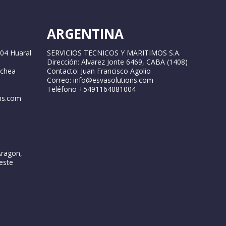
ARGENTINA
04 Huaral
SERVICIOS TECNICOS Y MARITIMOS S.A.
Dirección: Alvarez Jonte 6469, CABA (1408)
ochea
Contacto: Juan Francisco Agolio
Correo: info@esvasolutions.com
Teléfono +5491164081004
ns.com
Aragon,
este