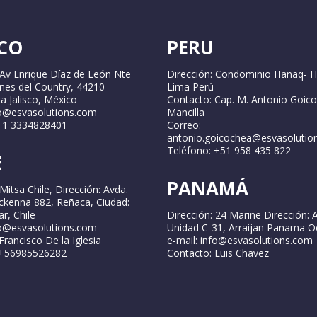
CO
PERU
 Av Enrique Díaz de León Nte
Dirección: Condominio Hanaq- H
ines del Country, 44210
Lima Perú
a Jalisco, México
Contacto: Cap. M. Antonio Goic
fo@esvasolutions.com
Mancilla
2 1 3334828401
Correo:
antonio.goicochea@esvasolutio
Teléfono: +51 958 435 822
E
PANAMÁ
Mitsa Chile, Dirección: Avda.
ckenna 882, Reñaca, Ciudad:
r, Chile
Dirección: 24 Marine Dirección: 
fo@esvasolutions.com
Unidad C-31, Arraijan Panama O
Francisco De la Iglesia
e-mail: info@esvasolutions.com
 +56985526282
Contacto: Luis Chavez