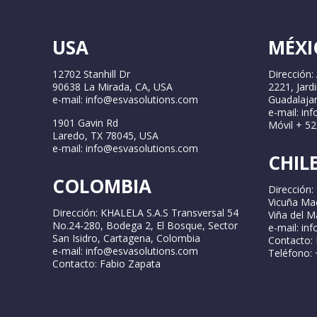
USA
MÉXI
12702 Stanhill Dr
Dirección:
90638 La Mirada, CA, USA
2221, Jard
e-mail: info@esvasolutions.com
Guadalajar
e-mail: in
1901 Gavin Rd
Móvil + 5
Laredo, TX 78045, USA
e-mail: info@esvasolutions.com
CHIL
COLOMBIA
Dirección: 
Vicuña Ma
Dirección: KHALELA S.A.S Transversal 54
Viña del Ma
No.24-280, Bodega 2, El Bosque, Sector
e-mail: in
San Isidro, Cartagena, Colombia
Contacto: 
e-mail: info@esvasolutions.com
Teléfono:
Contacto: Fabio Zapata