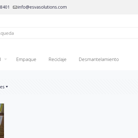
28401
info@esvasolutions.com
l
Empaque
Reciclaje
Desmantelamiento
res