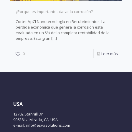
¿Porque es importante atacar la corrosión?
Cortec VpCI Nanotecnología en Recubrimientos. La
pérdida económica que genera la corrosión esta
evaluada en un 5% de la completa rentabilidad de la
empresa. Esta gran
[…]
0
Leer más
USA
12702 Stanhill Dr
90638 La Mirada, CA, USA
e-mail: info@esvasolutions.com