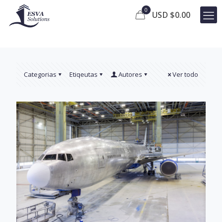
0
USD $
0.00
Categorias
Etiqeutas
Autores
Ver todo