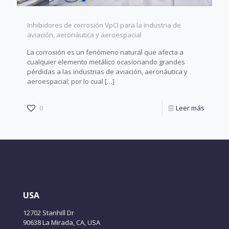
Inhibidores de corrosión VpCI para la industria de
aviación, aeronáutica y aeroespacial
La corrosión es un fenómeno natural que afecta a
cualquier elemento metálico ocasionando grandes
pérdidas a las industrias de aviación, aeronáutica y
aeroespacial; por lo cual
[…]
0
Leer más
USA
12702 Stanhill Dr
90638 La Mirada, CA, USA