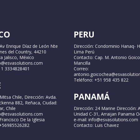
CO
PERU
 Av Enrique Díaz de León Nte
Dirección: Condominio Hanaq- H
ines del Country, 44210
Lima Perú
a Jalisco, México
Contacto: Cap. M. Antonio Goic
fo@esvasolutions.com
Mancilla
2 1 3334828401
Correo:
antonio.goicochea@esvasolutio
Teléfono: +51 958 435 822
E
PANAMÁ
Mitsa Chile, Dirección: Avda.
ckenna 882, Reñaca, Ciudad:
r, Chile
Dirección: 24 Marine Dirección: 
fo@esvasolutions.com
Unidad C-31, Arraijan Panama O
Francisco De la Iglesia
e-mail: info@esvasolutions.com
 +56985526282
Contacto: Luis Chavez