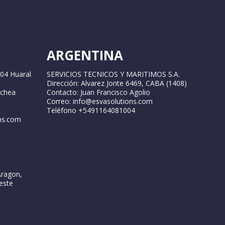
ARGENTINA
04 Huaral
SERVICIOS TECNICOS Y MARITIMOS S.A.
Dirección: Alvarez Jonte 6469, CABA (1408)
ochea
Contacto: Juan Francisco Agolio
Correo: info@esvasolutions.com
Teléfono +5491164081004
ns.com
Aragon,
este