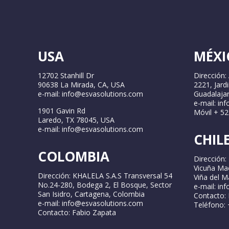
USA
MÉXI
12702 Stanhill Dr
Dirección:
90638 La Mirada, CA, USA
2221, Jard
e-mail: info@esvasolutions.com
Guadalajar
e-mail: in
1901 Gavin Rd
Móvil + 5
Laredo, TX 78045, USA
e-mail: info@esvasolutions.com
CHIL
COLOMBIA
Dirección: 
Vicuña Ma
Dirección: KHALELA S.A.S Transversal 54
Viña del Ma
No.24-280, Bodega 2, El Bosque, Sector
e-mail: in
San Isidro, Cartagena, Colombia
Contacto: 
e-mail: info@esvasolutions.com
Teléfono:
Contacto: Fabio Zapata