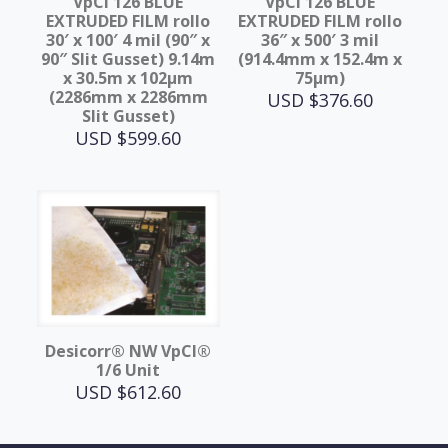
VpCI 126 BLUE
VpCI 126 BLUE
EXTRUDED FILM rollo
EXTRUDED FILM rollo
30′ x 100′ 4 mil (90″ x
36″ x 500′ 3 mil
90″ Slit Gusset) 9.14m
(914.4mm x 152.4m x
x 30.5m x 102μm
75μm)
(2286mm x 2286mm
USD $
376.60
Slit Gusset)
USD $
599.60
Desicorr® NW VpCI®
1/6 Unit
USD $
612.60