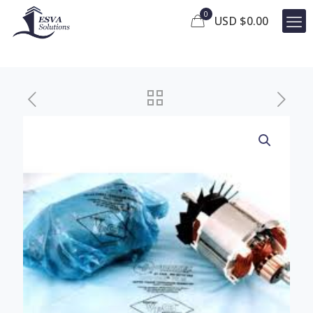
0
USD $
0.00