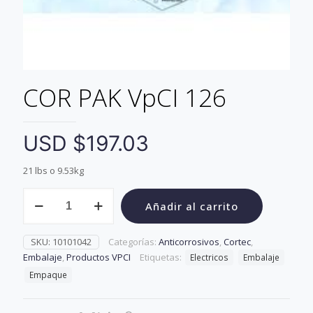
COR PAK VpCI 126
USD $
197.03
21 lbs o 9.53kg
COR
Añadir al carrito
PAK
VpCI
126
SKU:
10101042
Categorías:
Anticorrosivos
,
Cortec
,
cantidad
Embalaje
,
Productos VPCI
Etiquetas:
Electricos
Embalaje
Empaque