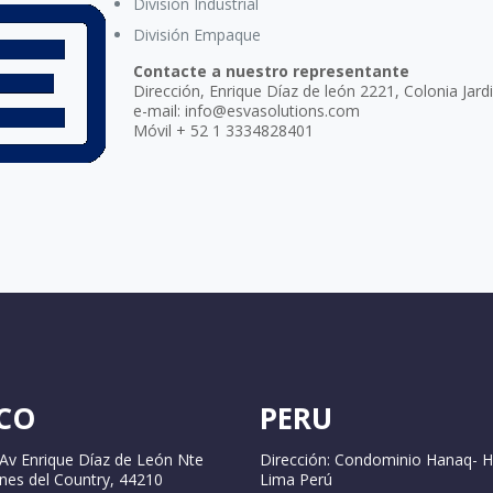
División Industrial
División Empaque
Contacte a nuestro representante
Dirección, Enrique Díaz de león 2221, Colonia Jard
e-mail: info@esvasolutions.com
Móvil + 52 1 3334828401
CO
PERU
 Av Enrique Díaz de León Nte
Dirección: Condominio Hanaq- H
ines del Country, 44210
Lima Perú