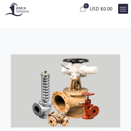
0
USD $
0.00