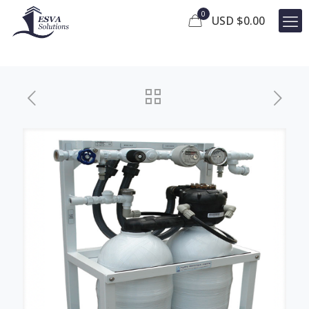
0
USD $
0.00