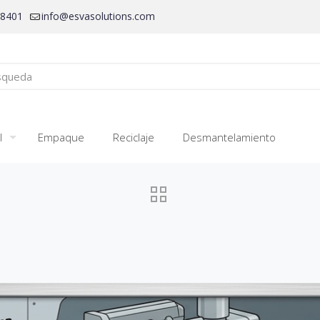
28401
info@esvasolutions.com
l
Empaque
Reciclaje
Desmantelamiento