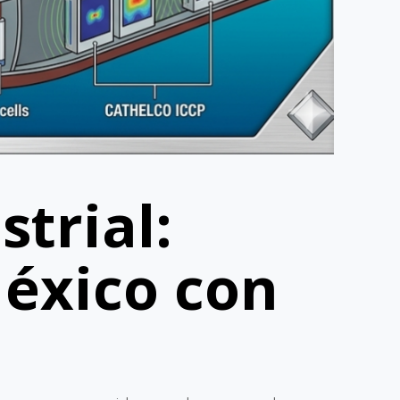
trial:
México con