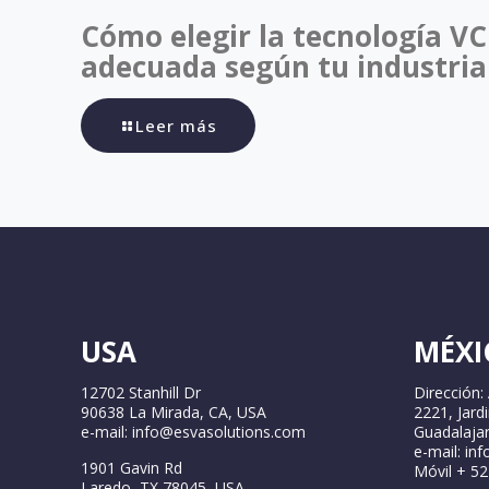
Cómo elegir la tecnología VC
adecuada según tu industria
Leer más
USA
MÉXI
12702 Stanhill Dr
Dirección:
90638 La Mirada, CA, USA
2221, Jard
e-mail: info@esvasolutions.com
Guadalajar
e-mail: in
1901 Gavin Rd
Móvil + 5
Laredo, TX 78045, USA