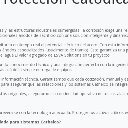
 y las estructuras industriales sumergidas, la corrosión exige una re
icionales ánodos de sacrificio con una solución inteligente y dinámic
itorea en tiempo real el potencial eléctrico del acero. Con esta info
s ánodos especializados (usualmente de titanio). Esto garantiza una 
 del agua.El valor agregado de ESVA Solutions en tu proyecto
ndo conocimiento técnico y una integración perfecta con la ingenier
 allá de la simple entrega de equipos.
información técnica. Garantizamos que cada cotización, manual y es
ara asegurar que las refacciones y los sistemas Cathelco se integre
stos originales, aseguramos la continuidad operativa de tus instalaci
revenirse con la tecnología adecuada. Proteger tus activos críticos e
llada para sistemas Cathelco?