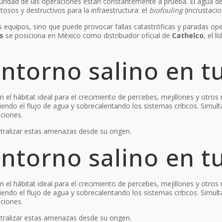
a seguridad de las operaciones están constantemente a prueba. El agu
sos y destructivos para la infraestructura: el
biofouling
(incrustacio
los equipos, sino que puede provocar fallas catastróficas y paradas o
s
se posiciona en México como distribuidor oficial de
Cathelco
, el 
entorno salino en t
el hábitat ideal para el crecimiento de percebes, mejillones y otro
giendo el flujo de agua y sobrecalentando los sistemas críticos. Simu
aciones.
tralizar estas amenazas desde su origen.
entorno salino en t
el hábitat ideal para el crecimiento de percebes, mejillones y otro
giendo el flujo de agua y sobrecalentando los sistemas críticos. Simu
aciones.
tralizar estas amenazas desde su origen.