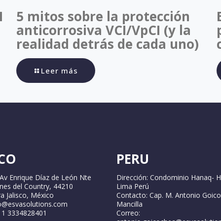
I
5 mitos sobre la protección
anticorrosiva VCI/VpCI (y la
realidad detrás de cada uno)
Leer más
CO
PERU
 Av Enrique Díaz de León Nte
Dirección: Condominio Hanaq- H
ines del Country, 44210
Lima Perú
a Jalisco, México
Contacto: Cap. M. Antonio Goic
fo@esvasolutions.com
Mancilla
2 1 3334828401
Correo: