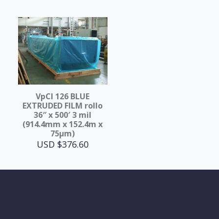
VpCI 126 BLUE
EXTRUDED FILM rollo
36″ x 500′ 3 mil
(914.4mm x 152.4m x
75μm)
USD $
376.60