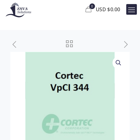
0
USD $
0.00