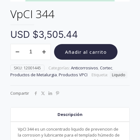
VpCI 344
USD $
3,505.44
VpCI
Añadir al carrito
344
cantidad
SKU:
12001445
Categorías:
Anticorrosivos
,
Cortec
,
Productos de Metalurgia
,
Productos VPCI
Etiqueta:
Liquido
Compartir
Descripción
VpCI 344 es un concentrado liquido de prevencion de
la corrosion y lubricante para el templado húmedo de