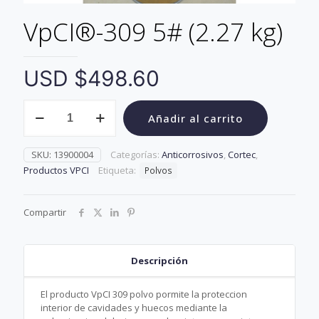
VpCI®-309 5# (2.27 kg)
USD $
498.60
VpCI®-309
Añadir al carrito
5#
(2.27
kg)
SKU:
13900004
Categorías:
Anticorrosivos
,
Cortec
,
cantidad
Productos VPCI
Etiqueta:
Polvos
Compartir
Descripción
El producto VpCI 309 polvo pormite la proteccion
interior de cavidades y huecos mediante la