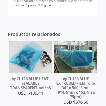
pulverizacion del mismo en el recinto que nos interese
pasivar. 5 pound 2.3kg pail
Productos relacionados
VpCI 126 BLUE HEAT
VpCI 126 BLUE
SEALABLE
EXTRUDED FILM rollo
TRANSPARENT bolsaS
36″ x 500′ 3 mil
(914.4mm x 152.4m x
USD $
189.44
75μm)
USD $
376.60