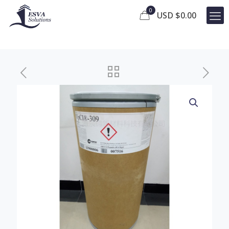
0
USD $
0.00