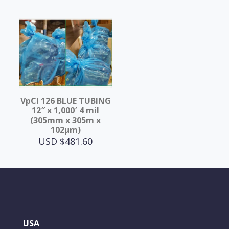
VpCI 126 BLUE TUBING
12″ x 1,000′ 4 mil
(305mm x 305m x
102μm)
USD $
481.60
USA