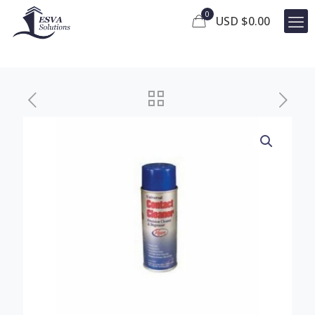
0
USD $
0.00