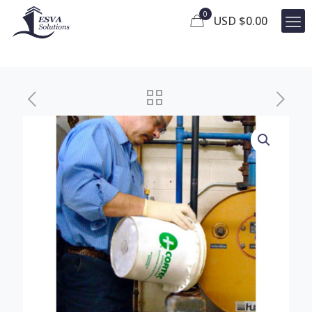
0
USD $
0.00