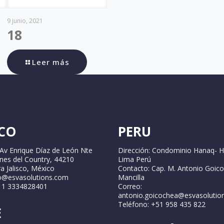
9 junio, 2021
18
Leer más
CO
PERU
 Av Enrique Díaz de León Nte
Dirección: Condominio Hanaq- H
ines del Country, 44210
Lima Perú
a Jalisco, México
Contacto: Cap. M. Antonio Goic
fo@esvasolutions.com
Mancilla
2 1 3334828401
Correo:
antonio.goicochea@esvasolutio
Teléfono: +51 958 435 822
E