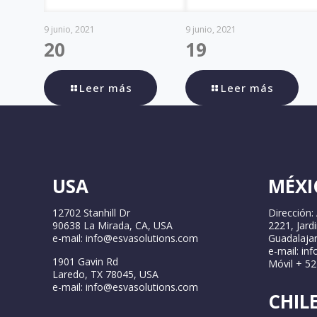
9 junio, 2021
9 junio, 2021
20
19
Leer más
Leer más
USA
MÉXI
12702 Stanhill Dr
Dirección:
90638 La Mirada, CA, USA
2221, Jard
e-mail: info@esvasolutions.com
Guadalajar
e-mail: in
1901 Gavin Rd
Móvil + 5
Laredo, TX 78045, USA
e-mail: info@esvasolutions.com
CHIL