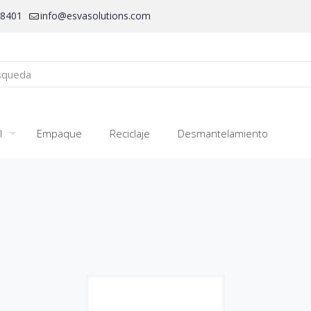
28401
info@esvasolutions.com
l
Empaque
Reciclaje
Desmantelamiento