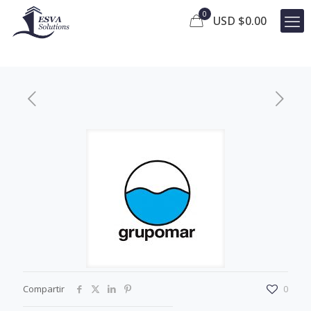
0
USD $
0.00
Compartir
0