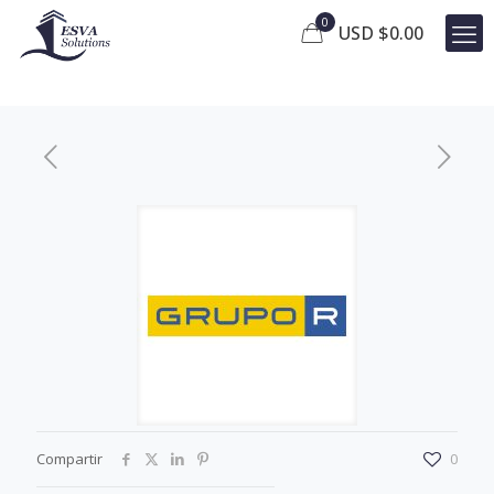
0
USD $
0.00
Compartir
0