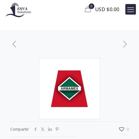
0
USD $
0.00
Compartir
0