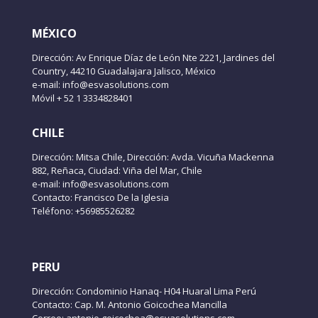
MÉXICO
Dirección: Av Enrique Díaz de León Nte 2221, Jardines del
Country, 44210 Guadalajara Jalisco, México
e-mail: info@esvasolutions.com
Móvil + 52 1 3334828401
CHILE
Dirección: Mitsa Chile, Dirección: Avda. Vicuña Mackenna
882, Reñaca, Ciudad: Viña del Mar, Chile
e-mail: info@esvasolutions.com
Contacto: Francisco De la Iglesia
Teléfono: +56985526282
PERU
Dirección: Condominio Hanaq- H04 Huaral Lima Perú
Contacto: Cap. M. Antonio Goicochea Mancilla
Correo: antonio.goicochea@esvasolutions.com