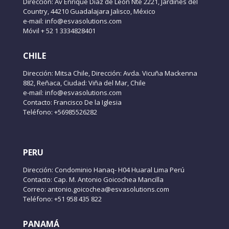
Dirección: Av Enrique Díaz de León Nte 2221, Jardines del
Country, 44210 Guadalajara Jalisco, México
e-mail: info@esvasolutions.com
Móvil + 52 1 3334828401
CHILE
Dirección: Mitsa Chile, Dirección: Avda. Vicuña Mackenna
882, Reñaca, Ciudad: Viña del Mar, Chile
e-mail: info@esvasolutions.com
Contacto: Francisco De la Iglesia
Teléfono: +56985526282
PERU
Dirección: Condominio Hanaq- H04 Huaral Lima Perú
Contacto: Cap. M. Antonio Goicochea Mancilla
Correo: antonio.goicochea@esvasolutions.com
Teléfono: +51 958 435 822
PANAMÁ