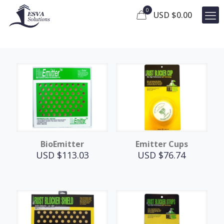
0
USD $
0.00
BioEmitter
Emitter Cups
USD $
113.03
USD $
76.74