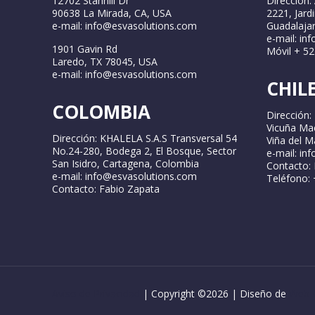
12702 Stanhill Dr
Dirección:
90638 La Mirada, CA, USA
2221, Jard
e-mail: info@esvasolutions.com
Guadalajar
e-mail: in
1901 Gavin Rd
Móvil + 5
Laredo, TX 78045, USA
e-mail: info@esvasolutions.com
CHIL
COLOMBIA
Dirección: 
Vicuña Ma
Dirección: KHALELA S.A.S Transversal 54
Viña del Ma
No.24-280, Bodega 2, El Bosque, Sector
e-mail: in
San Isidro, Cartagena, Colombia
Contacto: 
e-mail: info@esvasolutions.com
Teléfono:
Contacto: Fabio Zapata
Aviso de Privacidad
| Copyright ©
2026 | Diseño de
Web-