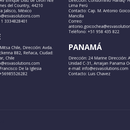
 Av Enrique Díaz de León Nte
Dirección: Condominio Hanaq- H
ines del Country, 44210
Lima Perú
a Jalisco, México
Contacto: Cap. M. Antonio Goic
fo@esvasolutions.com
Mancilla
2 1 3334828401
Correo:
antonio.goicochea@esvasolutio
Teléfono: +51 958 435 822
E
PANAMÁ
Mitsa Chile, Dirección: Avda.
ckenna 882, Reñaca, Ciudad:
r, Chile
Dirección: 24 Marine Dirección: 
fo@esvasolutions.com
Unidad C-31, Arraijan Panama O
Francisco De la Iglesia
e-mail: info@esvasolutions.com
 +56985526282
Contacto: Luis Chavez
Gdl