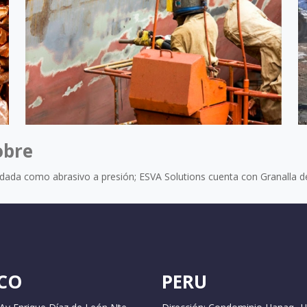
obre
ndada como abrasivo a presión; ESVA Solutions cuenta con Granalla d
CO
PERU