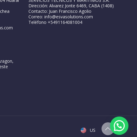
04 Huaral
SERVICIOS TECNICOS Y MARITIMOS S.A.
Dirección: Alvarez Jonte 6469, CABA (1408)
ochea
Contacto: Juan Francisco Agolio
Correo: info@esvasolutions.com
Teléfono +5491164081004
ns.com
Aragon,
este
US