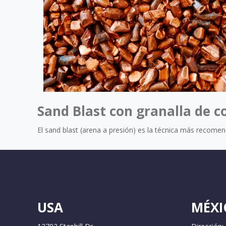
Sand Blast con granalla de c
El sand blast (arena a presión) es la técnica más recome
USA
MÉXI