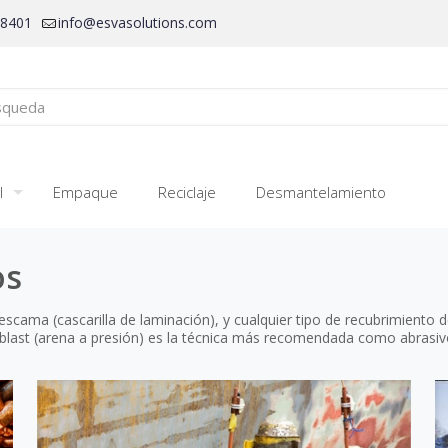
28401
info@esvasolutions.com
l
Empaque
Reciclaje
Desmantelamiento
os
scama (cascarilla de laminación), y cualquier tipo de recubrimiento d
nd blast (arena a presión) es la técnica más recomendada como abrasiv