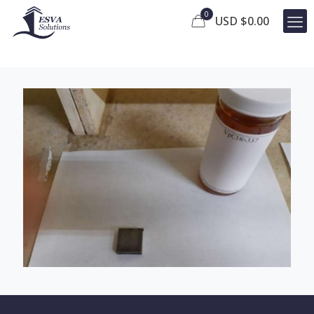
0
USD $
0.00