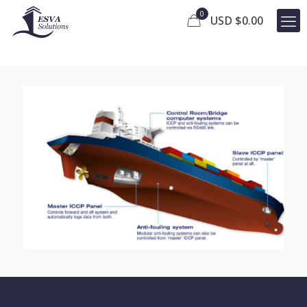
0
USD $
0.00