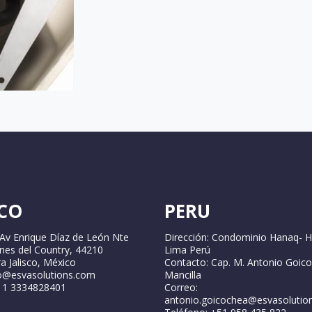
CO
PERU
 Av Enrique Díaz de León Nte
Dirección: Condominio Hanaq- H
ines del Country, 44210
Lima Perú
a Jalisco, México
Contacto: Cap. M. Antonio Goic
fo@esvasolutions.com
Mancilla
2 1 3334828401
Correo:
antonio.goicochea@esvasolutio