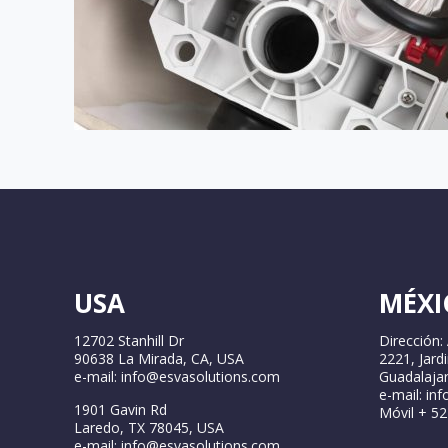
USA
MÉXI
12702 Stanhill Dr
Dirección:
90638 La Mirada, CA, USA
2221, Jard
e-mail: info@esvasolutions.com
Guadalajar
e-mail: in
1901 Gavin Rd
Móvil + 5
Laredo, TX 78045, USA
e-mail: info@esvasolutions.com