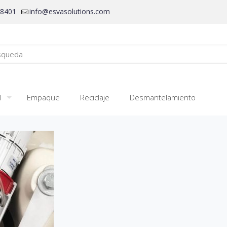
28401
info@esvasolutions.com
l
Empaque
Reciclaje
Desmantelamiento