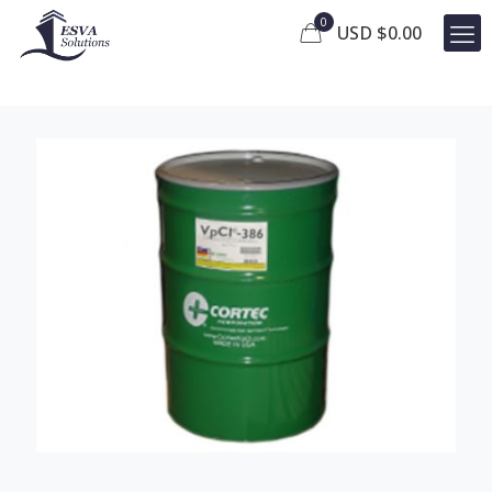
0
USD $
0.00