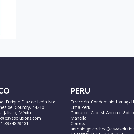
CO
PERU
 Av Enrique Díaz de León Nte
Dirección: Condominio Hanaq- H
ines del Country, 44210
Lima Perú
a Jalisco, México
Contacto: Cap. M. Antonio Goic
fo@esvasolutions.com
Mancilla
2 1 3334828401
Correo:
antonio.goicochea@esvasolutio