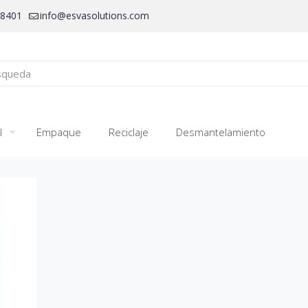
28401
info@esvasolutions.com
l
Empaque
Reciclaje
Desmantelamiento