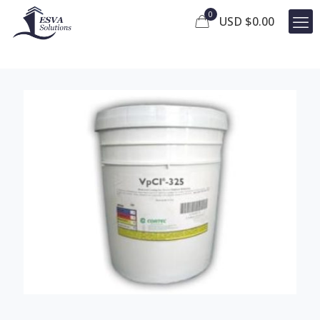
0
USD $
0.00